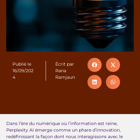
Publié le
Écrit par
16/09/202
Rana
4
Ramjaun
Dans l’ère du numérique où l’information est reine,
Perplexity AI émerge comme un phare d’innovation,
redéfinissant la façon dont nous interagissons avec le