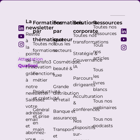
La
Formations
Formations
Solutions
Ressources
Toutes nos
newsletter
par
par
corporate
ressources
Restez
Toutes nos
thématique
secteur
à
transformations
Toutes nos
Tous les
Tous
la
formations
secteurs
nos
Stratégie &
pointe
articles
Attestation
Gouvernance
de
Transfo3
Cosmétique,
Qualiopi
IA
l’innovation
beauté &
Tous
grâce
Fonctions
luxe
les
Parcours
à
métier
livres
dirigeants
notre
Grande
blancs
Productivité
newsletter.
distribution
Acculturation
et créativité
Saisissez
et retail
Tous nos
&
votre
webinaires
conférences
Général
Banque et
adresse
et prise
assurances
Tous nos
email
Nos
en
podcasts
et
dispositifs
main
Transport
abonnez-
sur-
et
vous