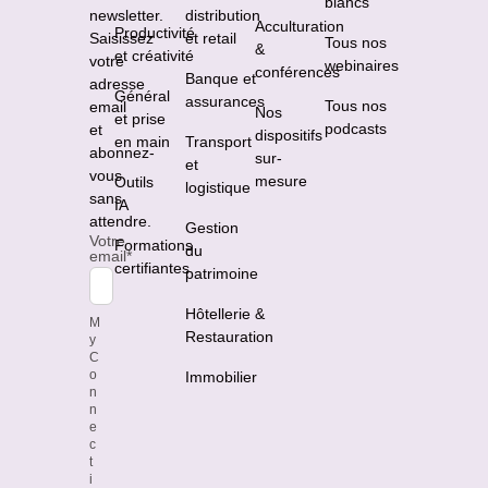
blancs
newsletter.
distribution
Acculturation
Productivité
Saisissez
et retail
Tous nos
&
et créativité
votre
webinaires
conférences
Banque et
adresse
Général
assurances
Tous nos
email
Nos
et prise
podcasts
et
dispositifs
en main
Transport
abonnez-
sur-
et
vous
mesure
Outils
logistique
sans
IA
attendre.
Gestion
Votre
Formations
du
email
*
certifiantes
patrimoine
Hôtellerie &
M
Restauration
y
C
o
Immobilier
n
n
e
c
t
i