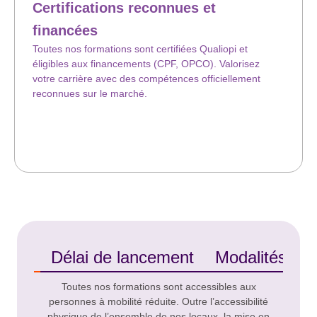
Certifications reconnues et
financées
Toutes nos formations sont certifiées Qualiopi et
éligibles aux financements (CPF, OPCO). Valorisez
votre carrière avec des compétences officiellement
reconnues sur le marché.
ilité
Délai de lancement
Modalités d'é
Toutes nos formations sont accessibles aux
personnes à mobilité réduite. Outre l’accessibilité
physique de l’ensemble de nos locaux, la mise en