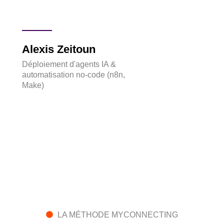
plus d
aux en
entrepr
Alexis Zeitoun
Clé
Déploiement d'agents IA &
Format
automatisation no-code (n8n,
Artific
Make)
Pédag
accom
LA MÉTHODE MYCONNECTING