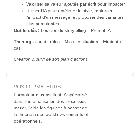
Valoriser sa valeur ajoutée par écrit pour impacter
Utiliser l’IA pour améliorer le style, renforcer
l’impact d’un message, et proposer des variantes
plus percutantes
Outils-clés :
Les clés du storytelling – Prompt IA
Training :
Jeu de rôles – Mise en situation – Etude de
cas
Création & suivi de son plan d’actions
VOS FORMATEURS
Formateur et consultant IA spécialisé
Format
dans l'automatisation des processus
j'acco
métier, j'aide les équipes à passer de
compren
la théorie à des workflows concrets et
artific
opérationnels.
au quo
concrèt
résulta