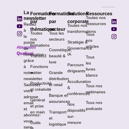
La
Formations
Formations
Solutions
Ressources
Toutes nos
newsletter
par
par
corporate
ressources
Restez
Toutes nos
thématique
secteur
à
transformations
Toutes
Tous les
Tous
la
nos
secteurs
nos
Stratégie &
pointe
formations
articles
Attestation
Gouvernance
de
Cosmétique,
Qualiopi
IA
l’innovation
Transfo3
beauté &
Tous
grâce
luxe
les
Parcours
à
Fonctions
livres
dirigeants
notre
métier
Grande
blancs
newsletter.
distribution
Acculturation
Productivité
Saisissez
et retail
Tous nos
&
et créativité
votre
webinaires
conférences
Banque et
adresse
Général
assurances
Tous nos
email
Nos
et prise
podcasts
et
dispositifs
en main
Transport
abonnez-
sur-
et
vous
mesure
Outils
logistique
sans
IA