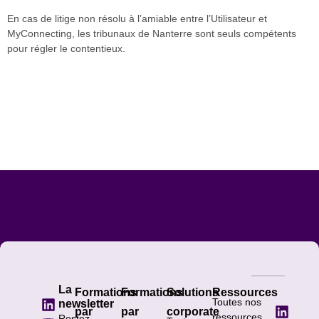
En cas de litige non résolu à l’amiable entre l’Utilisateur et
MyConnecting, les tribunaux de Nanterre sont seuls compétents
pour régler le contentieux.
La
Formations
Formations
Solutions
Ressources
Toutes nos
newsletter
par
par
corporate
ressources
Restez