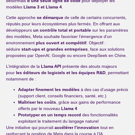
désormais
d’une seule ligne de code
pour déployer les
modèles
Llama 3 et Llama 4
.
Cette approche
se démarque
de celle de certains concurrents,
réputés pour leurs écosystèmes plus fermés. En offrant aux
développeurs
un contrôle total et portable
sur les paramètres
des modèles, Meta souhaite favoriser l’émergence d’un
environnement
plus ouvert et compétitif
. Objectif :
séduire
start-ups et grandes entreprises
, face aux solutions
proposées par OpenAI, Google ou encore DeepSeek en Chine.
L’intégration de la
Llama API
présente des atouts majeurs
pour
les éditeurs de logiciels et les équipes R&D
, permettant
notamment de :
Adapter finement les modèles
à des cas d’usage précis
(support client, conseils financiers, santé, etc.)
Maîtriser les coûts
, grâce aux gains de performance
offerts par le nouveau
Llama 4
Prototyper en un temps record
des fonctionnalités
exploitant le traitement du langage naturel
Une initiative qui pourrait
accélérer l’innovation
tout en
renforçant la position de Meta dans la course à l’IA.