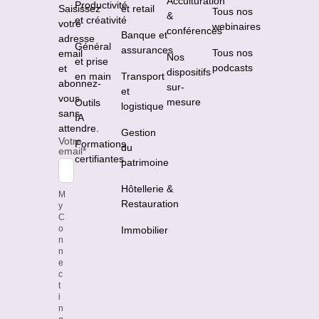
Acculturation
Productivité
Saisissez
et retail
Tous nos
&
et créativité
votre
webinaires
conférences
Banque et
adresse
Général
assurances
Tous nos
email
Nos
et prise
podcasts
et
dispositifs
en main
Transport
abonnez-
sur-
et
vous
mesure
Outils
logistique
sans
IA
attendre.
Gestion
Votre
Formations
du
email
*
certifiantes
patrimoine
Hôtellerie &
M
Restauration
y
C
o
Immobilier
n
n
e
c
t
i
n