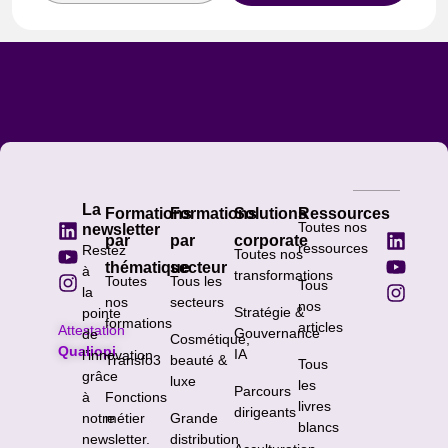
La
Formations
Formations
Solutions
Ressources
Toutes nos
newsletter
par
par
corporate
ressources
Restez
Toutes nos
thématique
secteur
à
transformations
Toutes
Tous les
Tous
la
nos
secteurs
nos
Stratégie &
pointe
formations
articles
Attestation
Gouvernance
de
Cosmétique,
Qualiopi
IA
l’innovation
Transfo3
beauté &
Tous
grâce
luxe
les
Parcours
à
Fonctions
livres
dirigeants
notre
métier
Grande
blancs
newsletter.
distribution