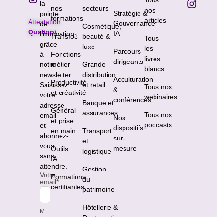
Tous
la
nos
secteurs
nos
Stratégie &
pointe
formations
articles
Attestation
Gouvernance
de
Cosmétique,
Qualiopi
IA
l’innovation
Transfo3
beauté &
Tous
grâce
luxe
les
Parcours
à
Fonctions
livres
dirigeants
notre
métier
Grande
blancs
newsletter.
distribution
Acculturation
Productivité
Saisissez
et retail
Tous nos
&
et créativité
votre
webinaires
conférences
Banque et
adresse
Général
assurances
Tous nos
email
Nos
et prise
podcasts
et
dispositifs
en main
Transport
abonnez-
sur-
et
vous
mesure
Outils
logistique
sans
IA
attendre.
Gestion
Votre
Formations
du
email
*
certifiantes
patrimoine
Hôtellerie &
M