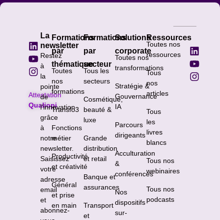
La
Formations
Formations
Solutions
Ressources
Toutes nos
newsletter
par
par
corporate
ressources
Restez
Toutes nos
thématique
secteur
à
transformations
Toutes
Tous les
Tous
la
nos
secteurs
nos
Stratégie &
pointe
formations
articles
Attestation
Gouvernance
de
Cosmétique,
Qualiopi
IA
l’innovation
Transfo3
beauté &
Tous
grâce
luxe
les
Parcours
à
Fonctions
livres
dirigeants
notre
métier
Grande
blancs
newsletter.
distribution
Acculturation
Productivité
Saisissez
et retail
Tous nos
&
et créativité
votre
webinaires
conférences
Banque et
adresse
Général
assurances
Tous nos
email
Nos
et prise
podcasts
et
dispositifs
en main
Transport
abonnez-
sur-
et