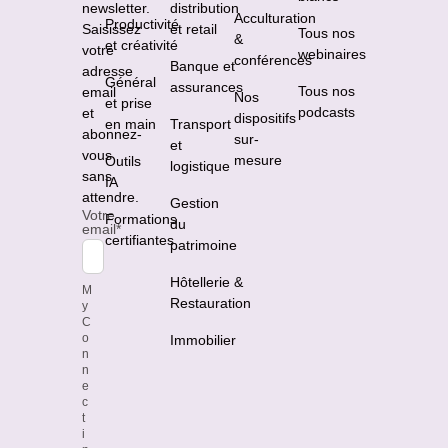
newsletter.
distribution
Acculturation
Productivité
Saisissez
et retail
Tous nos
&
et créativité
votre
webinaires
conférences
Banque et
adresse
Général
assurances
Tous nos
email
Nos
et prise
podcasts
et
dispositifs
en main
Transport
abonnez-
sur-
et
vous
mesure
Outils
logistique
sans
IA
attendre.
Gestion
Votre
Formations
du
email
*
certifiantes
patrimoine
Hôtellerie &
M
Restauration
y
C
o
Immobilier
n
n
e
c
t
i