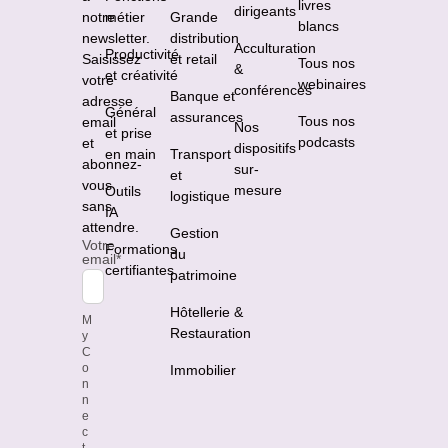
livres
dirigeants
notre
métier
Grande
blancs
newsletter.
distribution
Acculturation
Productivité
Saisissez
et retail
Tous nos
&
et créativité
votre
webinaires
conférences
Banque et
adresse
Général
assurances
Tous nos
email
Nos
et prise
podcasts
et
dispositifs
en main
Transport
abonnez-
sur-
et
vous
mesure
Outils
logistique
sans
IA
attendre.
Gestion
Votre
Formations
du
email
*
certifiantes
patrimoine
Hôtellerie &
M
Restauration
y
C
o
Immobilier
n
n
e
c
t