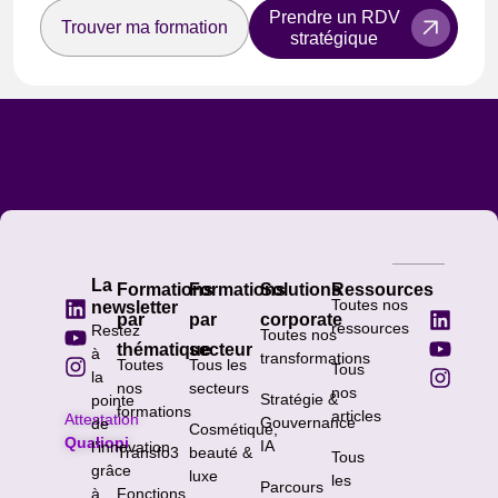
Prendre un RDV
Trouver ma formation
stratégique
La
Formations
Formations
Solutions
Ressources
Toutes nos
newsletter
par
par
corporate
ressources
Restez
Toutes nos
thématique
secteur
à
transformations
Toutes
Tous les
Tous
la
nos
secteurs
nos
Stratégie &
pointe
formations
articles
Attestation
Gouvernance
de
Cosmétique,
Qualiopi
IA
l’innovation
Transfo3
beauté &
Tous
grâce
luxe
les
Parcours
à
Fonctions