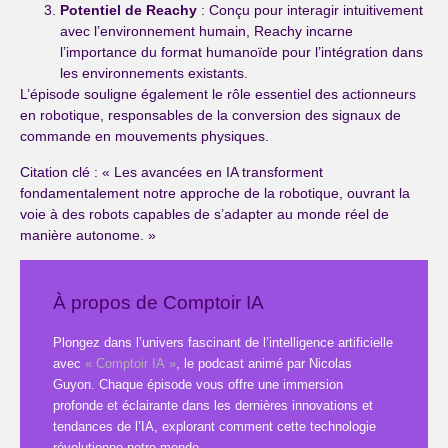
Potentiel de Reachy
: Conçu pour interagir intuitivement
avec l’environnement humain, Reachy incarne
l’importance du format humanoïde pour l’intégration dans
les environnements existants.
L’épisode souligne également le rôle essentiel des actionneurs
en robotique, responsables de la conversion des signaux de
commande en mouvements physiques.
Citation clé : « Les avancées en IA transforment
fondamentalement notre approche de la robotique, ouvrant la
voie à des robots capables de s’adapter au monde réel de
manière autonome. »
À propos de Comptoir IA
Plongez dans l’univers fascinant de l’intelligence artificielle
avec
« Comptoir IA »
, le podcast animé par Nicolas
Guyon. Chaque épisode vous offre une immersion
profonde et éclairante dans les dernières innovations et
tendances de l’IA, explorant comment cette technologie
révolutionne notre monde.