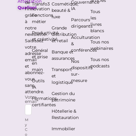
articles
Attestation
Gouvernance
de
Transfo3
Cosmétique,
Qualiopi
IA
l’innovation
beauté &
Tous
grâce
Fonctions
luxe
les
Parcours
à
métier
livres
dirigeants
notre
Grande
blancs
Productivité
newsletter.
distribution
Acculturation
et créativité
Saisissez
et retail
Tous nos
&
votre
webinaires
conférences
Général
Banque et
adresse
et prise
assurances
Tous nos
email
Nos
en
podcasts
et
dispositifs
main
Transport
abonnez-
sur-
et
vous
mesure
Outils
logistique
sans
IA
attendre.
Gestion du
Votre
Formations
patrimoine
email
*
certifiantes
Hôtellerie &
Restauration
M
y
Immobilier
C
o