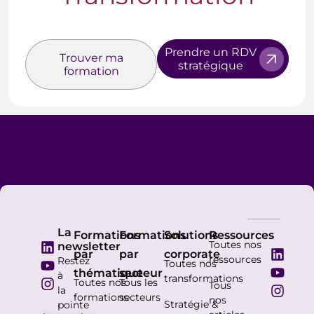
Prendre un RDV
Trouver ma
stratégique
formation
La
Formations
Formations
Solutions
Ressources
Toutes nos
newsletter
par
par
corporate
ressources
Restez
Toutes nos
thématique
secteur
à
transformations
Toutes nos
Tous les
Tous
la
formations
secteurs
nos
Stratégie &
pointe