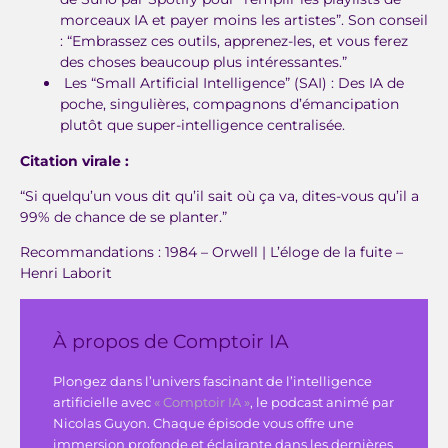
morceaux IA et payer moins les artistes”. Son conseil
: “Embrassez ces outils, apprenez-les, et vous ferez
des choses beaucoup plus intéressantes.”
Les “Small Artificial Intelligence” (SAI) : Des IA de
poche, singulières, compagnons d’émancipation
plutôt que super-intelligence centralisée.
Citation virale :
“Si quelqu’un vous dit qu’il sait où ça va, dites-vous qu’il a
99% de chance de se planter.”
Recommandations : 1984 – Orwell | L’éloge de la fuite –
Henri Laborit
À propos de Comptoir IA
Plongez dans l’univers fascinant de l’intelligence
artificielle avec
« Comptoir IA »
, le podcast animé par
Nicolas Guyon. Chaque épisode vous offre une
immersion profonde et éclairante dans les dernières