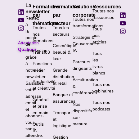
La
Formations
Formations
Solutions
Ressources
Toutes nos
newsletter
par
par
corporate
ressources
Restez
Toutes nos
thématique
secteur
à
transformations
Toutes
Tous les
Tous
la
nos
secteurs
nos
Stratégie &
pointe
formations
articles
Attestation
Gouvernance
de
Cosmétique,
Qualiopi
IA
l’innovation
Transfo3
beauté &
Tous
grâce
luxe
les
Parcours
à
Fonctions
livres
dirigeants
notre
métier
Grande
blancs
newsletter.
distribution
Acculturation
Productivité
Saisissez
et retail
Tous nos
&
et créativité
votre
webinaires
conférences
Banque et
adresse
Général
assurances
Tous nos
email
Nos
et prise
podcasts
et
dispositifs
en main
Transport
abonnez-
sur-
et
vous
mesure
Outils
logistique
sans
IA
attendre.
Gestion