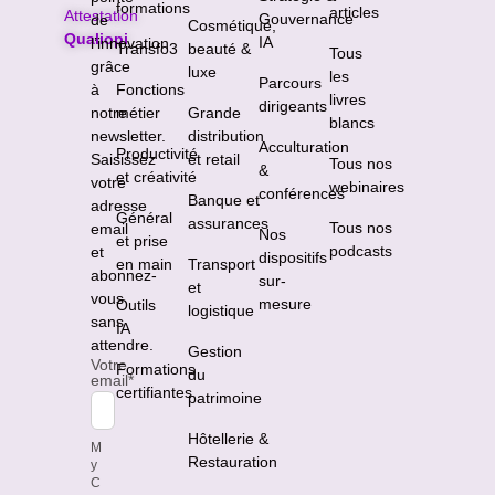
formations
articles
Attestation
Gouvernance
de
Cosmétique,
Qualiopi
IA
l’innovation
Transfo3
beauté &
Tous
grâce
luxe
les
Parcours
à
Fonctions
livres
dirigeants
notre
métier
Grande
blancs
newsletter.
distribution
Acculturation
Productivité
Saisissez
et retail
Tous nos
&
et créativité
votre
webinaires
conférences
Banque et
adresse
Général
assurances
Tous nos
email
Nos
et prise
podcasts
et
dispositifs
en main
Transport
abonnez-
sur-
et
vous
mesure
Outils
logistique
sans
IA
attendre.
Gestion
Votre
Formations
du
email
*
certifiantes
patrimoine
Hôtellerie &
M
Restauration
y
C