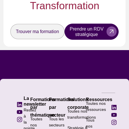
Transformation
Prendre un RDV
Trouver ma formation
stratégique
La
Formations
Formations
Solutions
Ressources
Toutes nos
newsletter
par
par
corporate
ressources
Restez
Toutes nos
thématique
secteur
à
transformations
Toutes
Tous les
Tous
la
nos
secteurs
nos
Stratégie &
pointe