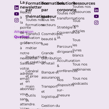
La
Formations
Formations
Solutions
Ressources
Toutes nos
newsletter
par
par
corporate
ressources
Restez
Toutes nos
thématique
secteur
à
transformations
Toutes nos
Tous les
Tous
la
formations
secteurs
nos
Stratégie &
pointe
articles
Attestation
Gouvernance
de
Transfo3
Cosmétique,
Qualiopi
IA
l’innovation
beauté &
Tous
grâce
Fonctions
luxe
les
Parcours
à
métier
livres
dirigeants
notre
Grande
blancs
Productivité
newsletter.
distribution
Acculturation
et créativité
Saisissez
et retail
Tous nos
&
votre
webinaires
conférences
Général
Banque et
adresse
et prise
assurances
Tous nos
email
Nos
en
podcasts
et
dispositifs
main
Transport
abonnez-
sur-
et
vous
mesure
Outils
logistique
sans
IA
attendre.
Gestion du
Votre