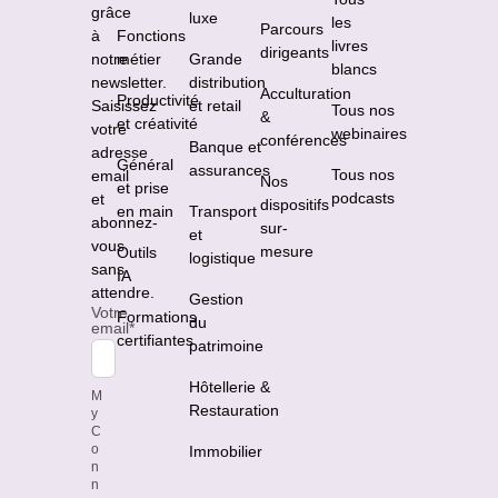
grâce
luxe
les
Parcours
à
Fonctions
livres
dirigeants
notre
métier
Grande
blancs
newsletter.
distribution
Acculturation
Productivité
Saisissez
et retail
Tous nos
&
et créativité
votre
webinaires
conférences
Banque et
adresse
Général
assurances
Tous nos
email
Nos
et prise
podcasts
et
dispositifs
en main
Transport
abonnez-
sur-
et
vous
mesure
Outils
logistique
sans
IA
attendre.
Gestion
Votre
Formations
du
email
*
certifiantes
patrimoine
Hôtellerie &
M
Restauration
y
C
o
Immobilier
n
n