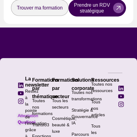
Prendre un RDV
Trouver ma formation
stratégique
La
Formations
Formations
Solutions
Ressources
Toutes nos
newsletter
par
par
corporate
ressources
Restez
Toutes nos
thématique
secteur
à
transformations
Toutes
Tous les
Tous
la
nos
secteurs
nos
Stratégie &
pointe
formations
articles
Attestation
Gouvernance
de
Cosmétique,
Qualiopi
IA
l’innovation
Transfo3
beauté &
Tous
grâce
luxe
les
Parcours
à
Fonctions