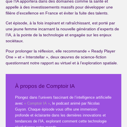
que l’IA apportera dans des domaines comme la santé et
appelle à des investissements massifs pour développer une
filière d’excellence en France et éviter la fuite des talents.
Cet épisode, à la fois inspirant et rafraîchissant, est porté par
une jeune femme incarnant la nouvelle génération d’experts de
l’IA, à la pointe de la technologie et engagée sur les enjeux
sociétaux.
Pour prolonger la réflexion, elle recommande « Ready Player
One » et « Interstellar », deux œuvres de science-fiction
questionnant notre rapport au virtuel et à l’exploration spatiale.
À propos de Comptoir IA
Plongez dans l’univers fascinant de l’intelligence artificielle
avec
« Comptoir IA »
, le podcast animé par Nicolas
Guyon. Chaque épisode vous offre une immersion
profonde et éclairante dans les dernières innovations et
tendances de l’IA, explorant comment cette technologie