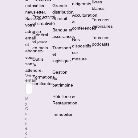
livres
dirigeants
notre
métier
Grande
blancs
newsletter.
distribution
Acculturation
Productivité
Saisissez
et retail
Tous nos
&
et créativité
votre
webinaires
conférences
Banque et
adresse
Général
assurances
Tous nos
email
Nos
et prise
podcasts
et
dispositifs
en main
Transport
abonnez-
sur-
et
vous
mesure
Outils
logistique
sans
IA
attendre.
Gestion
Votre
Formations
du
email
*
certifiantes
patrimoine
Hôtellerie &
M
Restauration
y
C
o
Immobilier
n
n
e
c