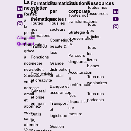
La
Formations
Formations
Solutions
Ressources
Toutes nos
newsletter
par
par
corporate
ressources
Restez
Toutes nos
thématique
secteur
à
transformations
Toutes
Tous les
Tous
la
nos
secteurs
nos
Stratégie &
pointe
formations
articles
Attestation
Gouvernance
de
Cosmétique,
Qualiopi
IA
l’innovation
Transfo3
beauté &
Tous
grâce
luxe
les
Parcours
à
Fonctions
livres
dirigeants
notre
métier
Grande
blancs
newsletter.
distribution
Acculturation
Productivité
Saisissez
et retail
Tous nos
&
et créativité
votre
webinaires
conférences
Banque et
adresse
Général
assurances
Tous nos
email
Nos
et prise
podcasts
et
dispositifs
en main
Transport
abonnez-
sur-
et
vous
mesure
Outils
logistique
sans
IA
attendre.
Gestion
Votre
Formations